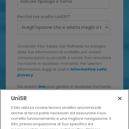
Perché hai scelto UniSR?*
Università Vita-Salute San Raffaele ha bisogno
delle tue informazioni di contatto per inviarti
comunicazioni su prodotti e servizi. Puoi annullare
l'iscrizione in qualsiasi momento. Per ulteriori
informazioni, leggi la nostra
Informativa sulla
privacy
.
Da questo
link
puoi gestire in qualsiasi momento
i consensi rilasciati a Università Vita-Salute San
UniSR
Raffaele.
Il Sito utilizza cookie tecnici analitici anonimizzati
Accetti di ricevere materiali informativi e
anche di terza parte necessari ad assicurare il suo
commerciali offerti da Università San
corretto funzionamento e una migliore navigazione. Il
Raffaele?
Sito, previa acquisizione di Suo specifico ed