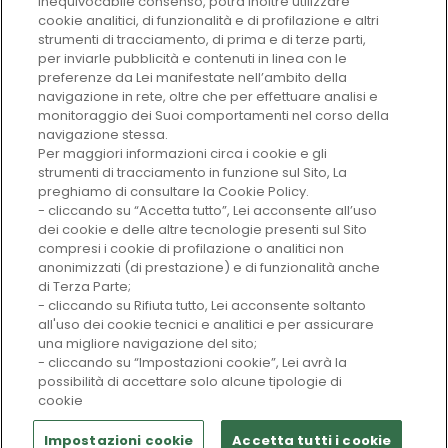
inequivocabile consenso, potrà inoltre utilizzare
cookie analitici, di funzionalità e di profilazione e altri
strumenti di tracciamento, di prima e di terze parti,
per inviarle pubblicità e contenuti in linea con le
preferenze da Lei manifestate nell’ambito della
Facendo clic sul pulsante qui sotto, si consente a
navigazione in rete, oltre che per effettuare analisi e
Università Vita-Salute San Raffaele di archiviare e
monitoraggio dei Suoi comportamenti nel corso della
utilizzare le informazioni per fornire il contenuto
navigazione stessa.
richiesto.
Per maggiori informazioni circa i cookie e gli
strumenti di tracciamento in funzione sul Sito, La
preghiamo di consultare la Cookie Policy.
- cliccando su “Accetta tutto”, Lei acconsente all’uso
dei cookie e delle altre tecnologie presenti sul Sito
compresi i cookie di profilazione o analitici non
anonimizzati (di prestazione) e di funzionalità anche
di Terza Parte;
- cliccando su Rifiuta tutto, Lei acconsente soltanto
all'uso dei cookie tecnici e analitici e per assicurare
una migliore navigazione del sito;
- cliccando su “Impostazioni cookie”, Lei avrà la
possibilità di accettare solo alcune tipologie di
cookie
© 2026 Università Vita-Salute San Raffaele
Impostazioni cookie
Accetta tutti i cookie